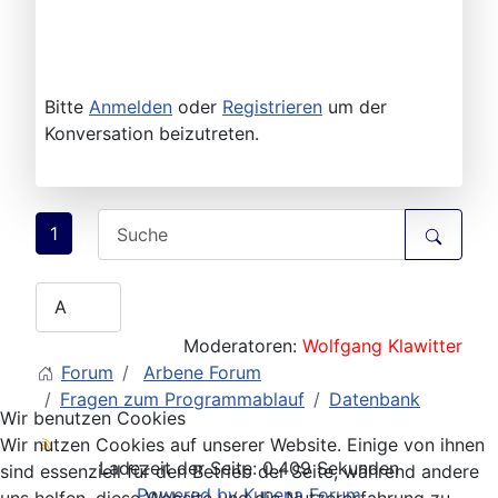
Bitte
Anmelden
oder
Registrieren
um der
Konversation beizutreten.
1
Moderatoren:
Wolfgang Klawitter
Forum
Arbene Forum
Fragen zum Programmablauf
Datenbank
Wir benutzen Cookies
Wir nutzen Cookies auf unserer Website. Einige von ihnen
Ladezeit der Seite: 0.409 Sekunden
sind essenziell für den Betrieb der Seite, während andere
Powered by
Kunena Forum
uns helfen, diese Website und die Nutzererfahrung zu