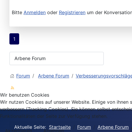
Bitte
Anmelden
oder
Registrieren
um der Konversation
1
Forum
Arbene Forum
Verbesserungsvorschläg
Wir benutzen Cookies
Wir nutzen Cookies auf unserer Website. Einige von ihnen s
verbessern (Tracking Cookies). Sie können selbst entschei
Funktionalitäten der Seite zur Verfügung stehen.
Aktuelle Seite:
Startseite
Forum
Arbene Forum
Akzeptieren
Ablehnen