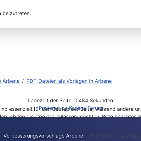
 beizutreten.
e Arbene
PDF-Dateien als Vorlagen in Arbene
Ladezeit der Seite: 0.484 Sekunden
Powered by
Kunena Forum
ind essenziell für den Betrieb der Seite, während andere u
den, ob Sie die Cookies zulassen möchten. Bitte beachten S
Verbesserungsvorschläge Arbene
PDF-Dateien als Vorl