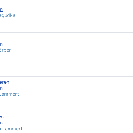
en
Lagudka
en
örber
eren
en
 Lammert
en
en
n Lammert