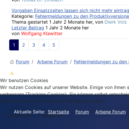
Vorgaben Einsatzzeiten lassen sich nicht mehr eintra
Kategorie:
Fehlermeldungen zu den Produktivversion
Thema gestartet 1 Jahr 2 Monate her, von
Dierk Volz
Letzter Beitrag
1 Jahr 2 Monate her
von
Wolfgang Klawitter
1
2
3
4
5
Forum
Arbene Forum
Fehlermeldungen zu den 
Wir benutzen Cookies
Wir nutzen Cookies auf unserer Website. Einige von ihnen s
verbessern (Tracking Cookies). Sie können selbst entschei
Funktionalitäten der Seite zur Verfügung stehen.
Aktuelle Seite:
Startseite
Forum
Arbene Forum
Akzeptieren
Ablehnen