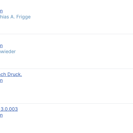
en
hias A. Frigge
en
hwieder
ach Druck.
en
 3.0.003
en