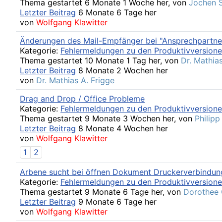
Thema gestartet 6 Monate 1 Woche her, von
Jochen 
Letzter Beitrag
6 Monate 6 Tage her
von
Wolfgang Klawitter
Änderungen des Mail-Empfänger bei "Ansprechpartne
Kategorie:
Fehlermeldungen zu den Produktivversion
Thema gestartet 10 Monate 1 Tag her, von
Dr. Mathias
Letzter Beitrag
8 Monate 2 Wochen her
von
Dr. Mathias A. Frigge
Drag and Drop / Office Probleme
Kategorie:
Fehlermeldungen zu den Produktivversion
Thema gestartet 9 Monate 3 Wochen her, von
Philipp
Letzter Beitrag
8 Monate 4 Wochen her
von
Wolfgang Klawitter
1
2
Arbene sucht bei öffnen Dokument Druckerverbindun
Kategorie:
Fehlermeldungen zu den Produktivversion
Thema gestartet 9 Monate 6 Tage her, von
Dorothee
Letzter Beitrag
9 Monate 6 Tage her
von
Wolfgang Klawitter