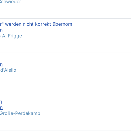
Schwieder
r" werden nicht korrekt übernom
en
 A. Frigge
en
 d'Aiello
g
en
 Große-Perdekamp