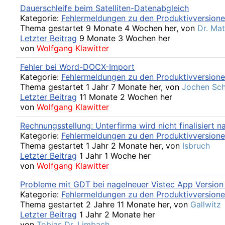
Dauerschleife beim Satelliten-Datenabgleich
Kategorie:
Fehlermeldungen zu den Produktivversion
Thema gestartet 9 Monate 4 Wochen her, von
Dr. Mat
Letzter Beitrag
9 Monate 3 Wochen her
von
Wolfgang Klawitter
Fehler bei Word-DOCX-Import
Kategorie:
Fehlermeldungen zu den Produktivversion
Thema gestartet 1 Jahr 7 Monate her, von
Jochen Sc
Letzter Beitrag
11 Monate 2 Wochen her
von
Wolfgang Klawitter
Rechnungsstellung: Unterfirma wird nicht finalisiert n
Kategorie:
Fehlermeldungen zu den Produktivversion
Thema gestartet 1 Jahr 2 Monate her, von
Isbruch
Letzter Beitrag
1 Jahr 1 Woche her
von
Wolfgang Klawitter
Probleme mit GDT bei nagelneuer Vistec App Version
Kategorie:
Fehlermeldungen zu den Produktivversion
Thema gestartet 2 Jahre 11 Monate her, von
Gallwitz
Letzter Beitrag
1 Jahr 2 Monate her
von
Tobias Dr. Limbach