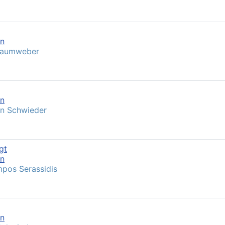
en
Saumweber
en
n Schwieder
gt
en
pos Serassidis
en