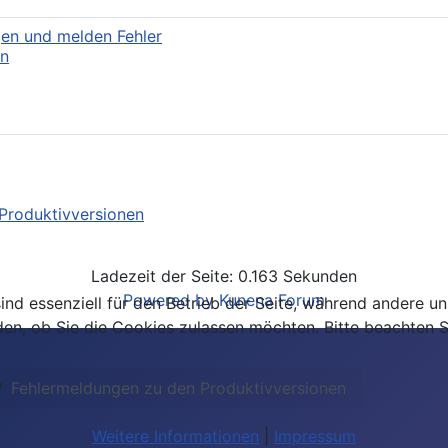
gen und melden Fehler
en
Produktivversionen
Ladezeit der Seite: 0.163 Sekunden
Powered by
Kunena Forum
ind essenziell für den Betrieb der Seite, während andere u
den, ob Sie die Cookies zulassen möchten. Bitte beachten S
Fehlermeldungen zu den Produktivversionen
Weitere Informationen
|
Impressum