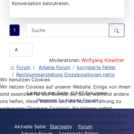
Konversation beizutreten.
1
Moderatoren:
Wolfgang Klawitter
Forum
Arbene Forum
korrigierte Fehler
Rechnungserstellung Einzelpositionen netto
Wir benutzen Cookies
Wir nutzen Cookies auf unserer Website. Einige von ihnen
Ladezeit der Seite: 0.547 Sekunden
sind essenziell für den Betrieb der Seite, während andere
Powered by
Kunena Forum
uns helfen, diese Website und die Nutzererfahrung zu
verbessern (Tracking Cookies). Sie können selbst
entscheiden, ob Sie die Cookies zulassen möchten. Bitte
beachten Sie, dass bei einer Ablehnung womöglich nicht
Aktuelle Seite:
Startseite
Forum
mehr alle Funktionalitäten der Seite zur Verfügung stehen.
Arbene Forum
korrigierte Fehler